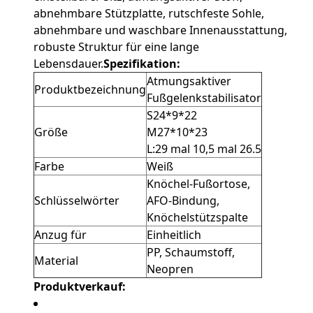
abnehmbare Stützplatte, rutschfeste Sohle,
abnehmbare und waschbare Innenausstattung,
robuste Struktur für eine lange
Lebensdauer.
Spezifikation:
Atmungsaktiver
Produktbezeichnung
Fußgelenkstabilisator
S24*9*22
Größe
M27*10*23
L:29 mal 10,5 mal 26.5
Farbe
Weiß
Knöchel-Fußortose,
Schlüsselwörter
AFO-Bindung,
Knöchelstützspalte
Anzug für
Einheitlich
PP, Schaumstoff,
Material
Neopren
Produktverkauf: