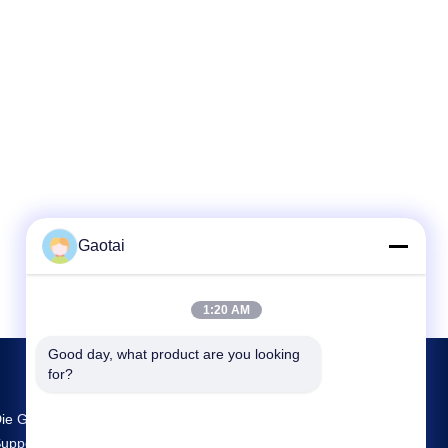
Gaotai
1:20 AM
Good day, what product are you looking 
for?
ie Größte FuE- Und Produktionsstätte Back
upport Lieferant In China