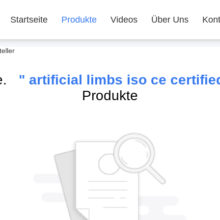
Startseite
Produkte
Videos
Über Uns
Kont
teller
he.
" artificial limbs iso ce certifie
Produkte