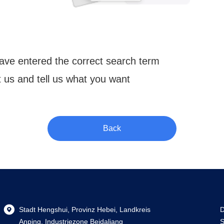
ve entered the correct search term
 us and tell us what you want
Back
Stadt Hengshui, Provinz Hebei, Landkreis
D
Anping, Industriezone Beidaliang
S