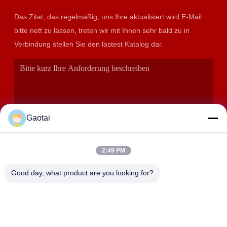
Das Zitat, das regelmäßig, uns Ihre aktualisiert wird E-Mail
bitte nett zu lassen, treten wir mit Ihnen sehr bald zu in
Verbindung stellen Sie den lastest Katalog dar.
Gaotai
2:49 PM
EINREICHUNGEN
Good day, what product are you looking for?
ANSCHRIFT
Stadt Hengshui, Provinz Hebei, Landkreis Anping,