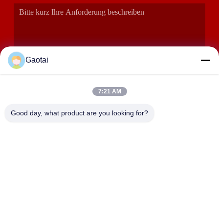
Gaotai
7:21 AM
EINREICHUNGEN
Good day, what product are you looking for?
ANSCHRIFT
Stadt Hengshui, Provinz Hebei, Landkreis Anping,
Industriezone Beidaliang
HEBEI ZHAOYANG MEDICAL INSTRUMENT
CO., LTD.