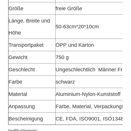
Größe
freie Größe
Länge, Breite und
50-63cm*20*10cm
Höhe
Transportpaket
OPP und Karton
Gewicht
750 g
Geschlecht
Ungeschlechtlich
Männer Frau
Farbe
schwarz
Material
Aluminium-Nylon-Kunststoff
Anpassung
Farbe, Material, Verpackungsmö
Bescheinigung
CE, FDA, ISO9001, ISO13485
Indikationen: