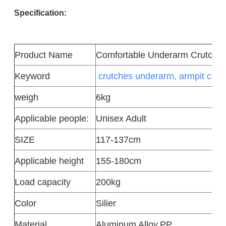
Specification:
Product
Name
Comfortable Underarm Crutch
Keyword
crutches underarm, armpit crutc
weigh
6kg
Applicable people:
Unisex Adult
SIZE
117-137cm
Applicable height
155-180cm
Load capacity
200kg
Color
Silier
Material
Aluminum Alloy,PP