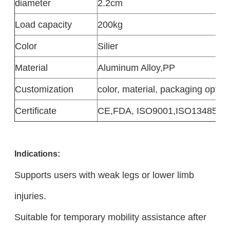
diameter
2.2cm
Load capacity
200kg
Color
Silier
Material
Aluminum Alloy,PP
Customization
color, material, packaging option
Certificate
CE,FDA, ISO9001,ISO13485
Indicatio
ns:
Supports users with weak legs or lower limb
injuries.
Suitable for temporary mobility assistance after