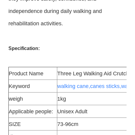
independence during daily walking and
rehabilitation activities.
Specification:
Product
Name
Three Leg Walking Aid Crutches
Keyword
walking cane,canes sticks,walki
weigh
1kg
Applicable people:
Unisex Adult
SIZE
73-96cm