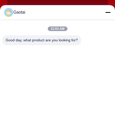
Gaotai
11:01 AM
EINREICHUNGEN
Good day, what product are you looking for?
ANSCHRIFT
Stadt Hengshui, Provinz Hebei, Landkreis Anping,
Industriezone Beidaliang
HEBEI ZHAOYANG MEDICAL INSTRUMENT
CO., LTD.