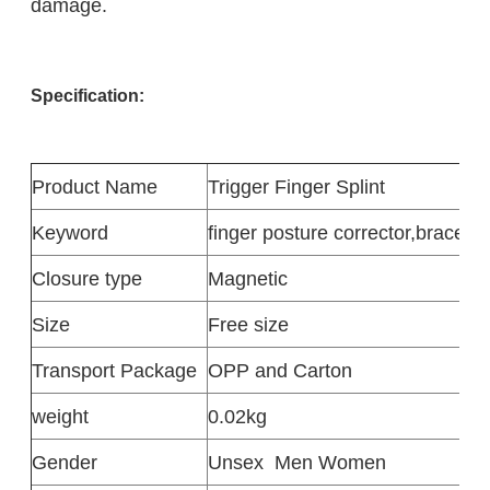
damage.
Specification:
Product
Name
Trigger Finger Splint
Keyword
finger posture corrector
,
brace fo
Closure type
Magnetic
Size
Free size
Transport Package
OPP and Carton
weight
0.02kg
Gender
Unsex
Men Women